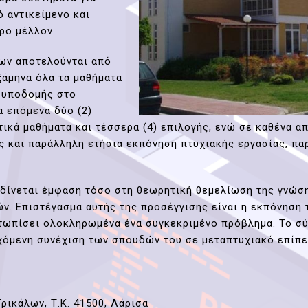
 αντικείμενο και
ρο μέλλον.
ων αποτελούνται από
ξάμηνα όλα τα μαθήματα
ς υποδομής στο
α επόμενα δύο (2)
ικά μαθήματα και τέσσερα (4) επιλογής, ενώ σε καθένα απ
ής και παράλληλη ετήσια εκπόνηση πτυχιακής εργασίας, π
 δίνεται έμφαση τόσο στη θεωρητική θεμελίωση της γνώση
. Επιστέγασμα αυτής της προσέγγισης είναι η εκπόνηση τ
μετωπίσει ολοκληρωμένα ένα συγκεκριμένο πρόβλημα. Το σ
χόμενη συνέχιση των σπουδών του σε μεταπτυχιακό επίπεδ
ρικάλων, Τ.Κ. 41500, Λάρισα